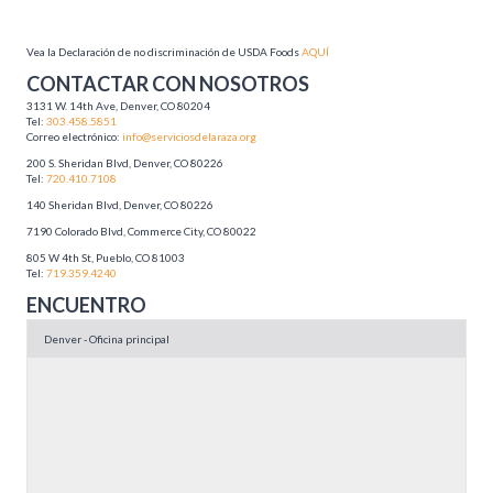
Vea la Declaración de no discriminación de USDA Foods
AQUÍ
CONTACTAR CON NOSOTROS
3131 W. 14th Ave, Denver, CO 80204
Tel:
303.458.5851
Correo electrónico:
info@serviciosdelaraza.org
200 S. Sheridan Blvd, Denver, CO 80226
Tel:
720.410.7108
140 Sheridan Blvd, Denver, CO 80226
7190 Colorado Blvd, Commerce City, CO 80022
805 W 4th St, Pueblo, CO 81003
Tel:
719.359.4240
ENCUENTRO
Denver - Oficina principal