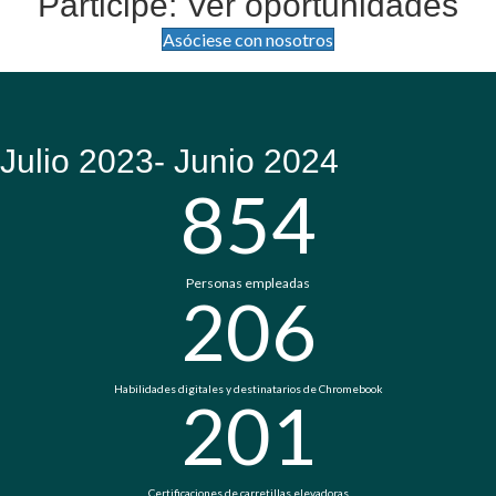
Participe: Ver oportunidades
Asóciese con nosotros
Julio 2023- Junio 2024
854
Personas empleadas
206
Habilidades digitales y destinatarios de Chromebook
201
Certificaciones de carretillas elevadoras