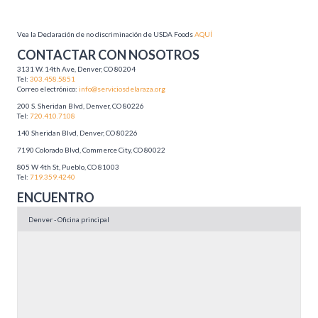
Vea la Declaración de no discriminación de USDA Foods
AQUÍ
CONTACTAR CON NOSOTROS
3131 W. 14th Ave, Denver, CO 80204
Tel:
303.458.5851
Correo electrónico:
info@serviciosdelaraza.org
200 S. Sheridan Blvd, Denver, CO 80226
Tel:
720.410.7108
140 Sheridan Blvd, Denver, CO 80226
7190 Colorado Blvd, Commerce City, CO 80022
805 W 4th St, Pueblo, CO 81003
Tel:
719.359.4240
ENCUENTRO
Denver - Oficina principal