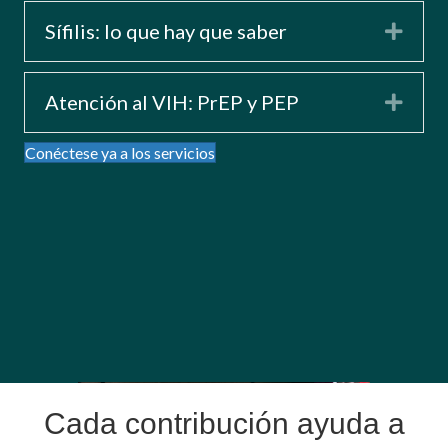
Sífilis: lo que hay que saber
Expa
Atención al VIH: PrEP y PEP
Expa
Conéctese ya a los servicios
Cada contribución ayuda a